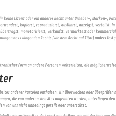
 dir keine Lizenz oder ein anderes Recht unter Urheber-, Marken-, P
erwendest, kopierst, reproduzierst, ausführst, anzeigst, verteilst, i
übertragst, monetarisierst, verkaufst, vermarktest oder kommerzialis
mungen des zwingenden Rechts (wie dem Recht auf Zitat) anders festge
tronischer Form an andere Personen weiterleiten, die möglicherweise
ter
sites anderer Parteien enthalten. Wir überwachen oder überprüfen ni
stungen, die von anderen Websites angeboten werden, unterliegen den
n von uns nicht unbedingt geteilt oder unterstützt.
Inhalte dieser Websites. Du trägst alle Risiken, die mit der Nutzung d