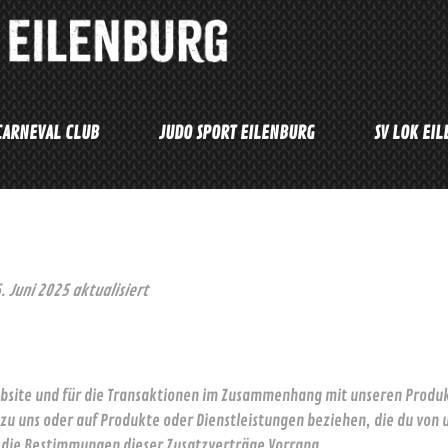
CARNEVAL CLUB
JUDO SPORT EILENBURG
SV LOK EI
 Juni 2025 aktualisiert
bsite und für die Transaktionen im Zusammenhang mit unseren Produk
 zu uns oder auf Produkte oder Dienstleistungen beziehen, die du vo
 die Bestimmungen dieser Zusatzverträge Vorrang.