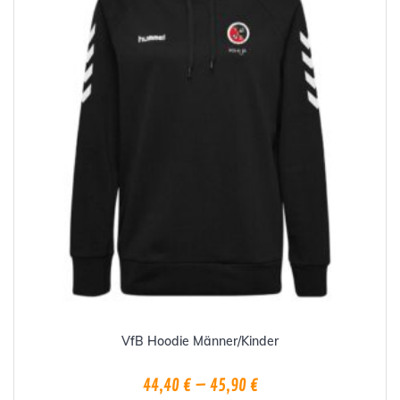
auf
der
Produktseite
gewählt
werden
VfB Hoodie Männer/Kinder
44,40
€
–
45,90
€