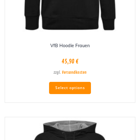
VfB Hoodie Frauen
45,90
€
zzgl.
Versandkosten
Dieses
Select options
Produkt
weist
mehrere
Varianten
auf.
Die
Optionen
können