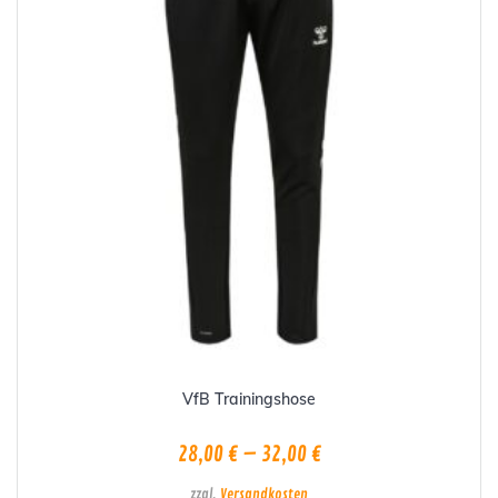
der
Produktseite
gewählt
werden
VfB Trainingshose
28,00
€
–
32,00
€
zzgl.
Versandkosten