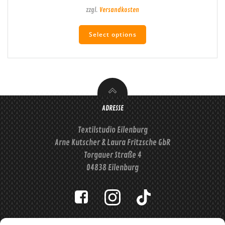
zzgl.
Versandkosten
Dieses
Select options
Produkt
weist
mehrere
Varianten
auf.
Die
Optionen
ADRESSE
können
auf
Textilstudio Eilenburg
der
Arne Kutscher & Laura Fritzsche GbR
Produktseite
Torgauer Straße 4
gewählt
04838 Eilenburg
werden