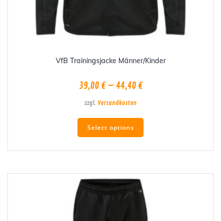
VfB Trainingsjacke Männer/Kinder
39,00
€
–
44,40
€
zzgl.
Versandkosten
Dieses
Select options
Produkt
weist
mehrere
Varianten
auf.
Die
Optionen
können
auf