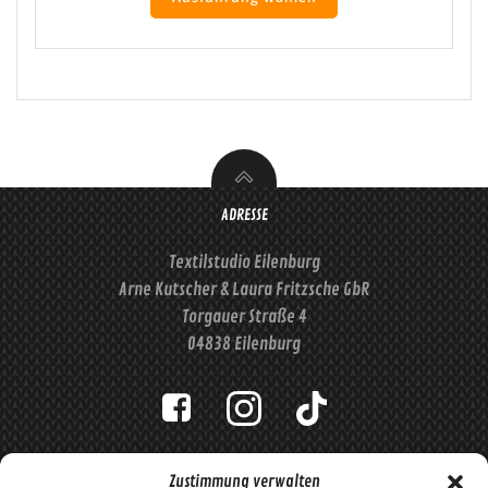
weist
mehrere
Varianten
auf.
Die
Optionen
können
auf
der
ADRESSE
Produktseite
Textilstudio Eilenburg
gewählt
werden
Arne Kutscher & Laura Fritzsche GbR
Torgauer Straße 4
04838 Eilenburg
IMPRESSUM
DATENSCHUTZERKLÄRUNG
WIDERRUF
Zustimmung verwalten