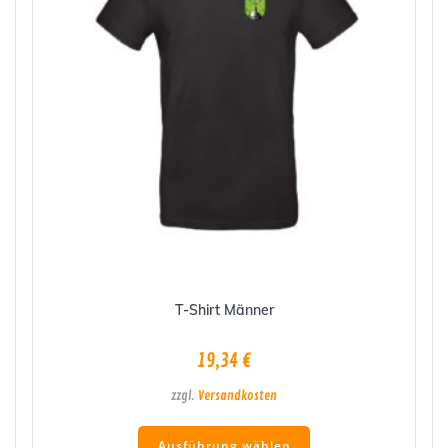
Produktseite
gewählt
werden
T-Shirt Männer
19,34
€
zzgl.
Versandkosten
Dieses
Ausführung wählen
Produkt