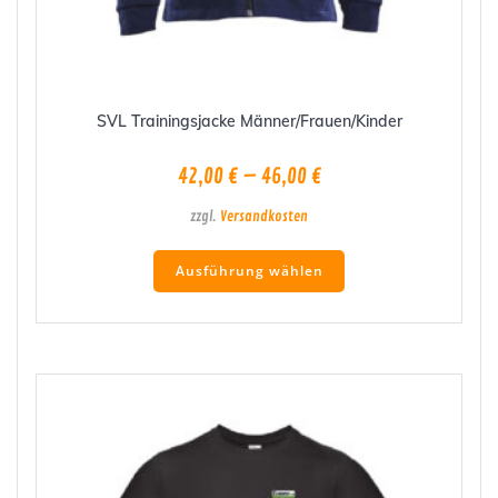
SVL Trainingsjacke Männer/Frauen/Kinder
42,00
€
–
46,00
€
zzgl.
Versandkosten
Dieses
Ausführung wählen
Produkt
weist
mehrere
Varianten
auf.
Die
Optionen
können
auf
der