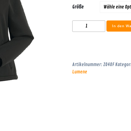
Größe
Softshelljacke
In den W
Frauen
Menge
Artikelnummer:
Z040F
Kategor
Lumene