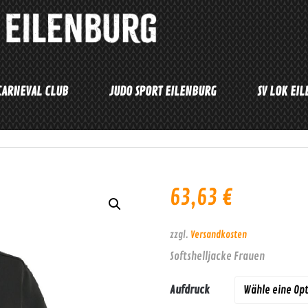
CARNEVAL CLUB
JUDO SPORT EILENBURG
SV LOK EI
63,63
€
zzgl.
Versandkosten
Softshelljacke Frauen
Aufdruck