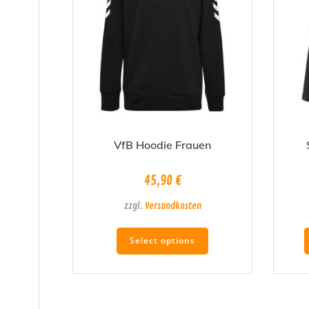
VfB Hoodie Frauen
45,90
€
zzgl.
Versandkosten
Dieses
Select options
Produkt
weist
mehrere
Varianten