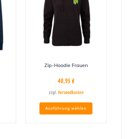
Zip-Hoodie Frauen
40,95
€
zzgl.
Versandkosten
ieses
Dieses
Ausführung wählen
rodukt
Produkt
eist
weist
ehrere
mehrere
arianten
Varianten