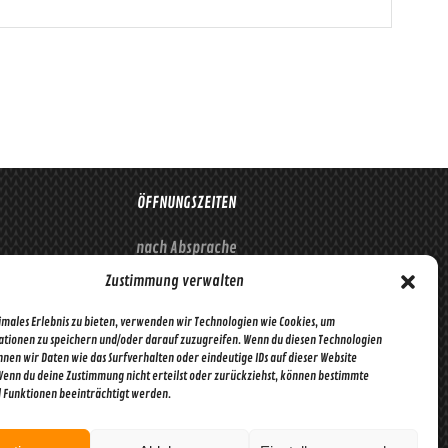
uf.
auf.
ie
Die
ptionen
Optionen
önnen
können
uf
auf
er
der
roduktseite
Produktseite
ewählt
gewählt
ÖFFNUNGSZEITEN
erden
werden
nach Absprache
Zustimmung verwalten
imales Erlebnis zu bieten, verwenden wir Technologien wie Cookies, um
tionen zu speichern und/oder darauf zuzugreifen. Wenn du diesen Technologien
nen wir Daten wie das Surfverhalten oder eindeutige IDs auf dieser Website
Wenn du deine Zustimmung nicht erteilst oder zurückziehst, können bestimmte
Funktionen beeinträchtigt werden.