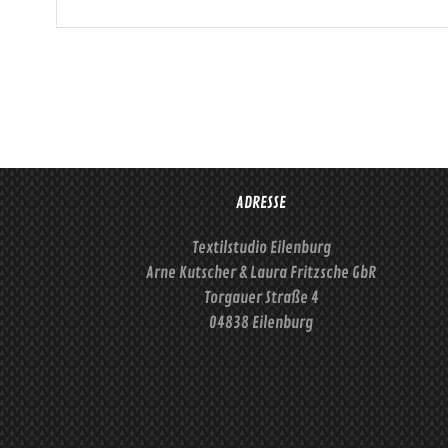
auf.
Die
Optionen
können
auf
der
Produktseite
gewählt
ADRESSE
werden
Textilstudio Eilenburg
Arne Kutscher & Laura Fritzsche GbR
Torgauer Straße 4
04838 Eilenburg