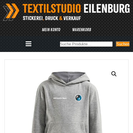
Zum
Inhalt
springen
MEIN KONTO
WARENKORB
Suchen
Suchen