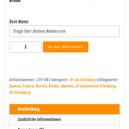
Größe
Dein Name
SVL
In den Warenkorb
Hoodie
Männer/Frauen/Kinder
Menge
Artikelnummer:
239-003
Kategorie:
SV Lok Eilenburg
Schlagwörter:
Damen
,
Frauen
,
Herren
,
Kinder
,
Männer
,
SV Lokomotive Eilenburg
,
SVL Eilenburg
Beschreibung
Zusätzliche Informationen