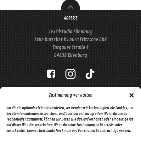
können
auf
der
ADRESSE
Produktseite
Textilstudio Eilenburg
gewählt
werden
Arne Kutscher & Laura Fritzsche GbR
Torgauer Straße 4
04838 Eilenburg
IMPRESSUM
DATENSCHUTZERKLÄRUNG
WIDERRUF
Zustimmung verwalten
GESCHÄFTSBEDINGUNGEN
COOKIE-RICHTLINIE (EU)
Um dir ein optimales Erlebnis zu bieten, verwenden wir Technologien wie Cookies, um
Geräteinformationen zu speichern und/oder darauf zuzugreifen. Wenn du diesen
VERTRAG WIDERRUFEN
Technologien zustimmst, können wir Daten wie das Surfverhalten oder eindeutige IDs
auf dieser Website verarbeiten. Wenn du deine Zustimmung nicht erteilst oder
zurückziehst, können bestimmte Merkmale und Funktionen beeinträchtigt werden.
ÖFFNUNGSZEITEN