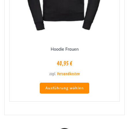
Hoodie Frauen
40,95
€
zzgl.
Versandkosten
Dieses
Ausführung wählen
Produkt
weist
mehrere
Varianten
auf.
Die
Optionen