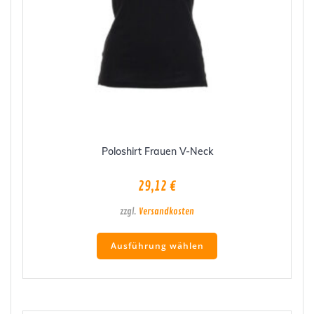
Poloshirt Frauen V-Neck
29,12
€
zzgl.
Versandkosten
Dieses
Ausführung wählen
Produkt
weist
mehrere
Varianten
auf.