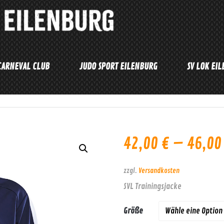
CARNEVAL CLUB
JUDO SPORT EILENBURG
SV LOK EI
42,00
€
–
46,0
zzgl.
Versandkosten
SVL Trainingsjacke
Größe