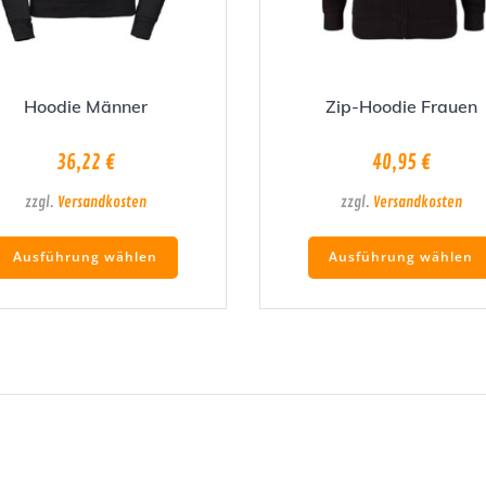
Hoodie Männer
Zip-Hoodie Frauen
36,22
€
40,95
€
zzgl.
Versandkosten
zzgl.
Versandkosten
Dieses
Ausführung wählen
Ausführung wählen
Produkt
weist
mehrere
Varianten
auf.
Die
Optionen
können
auf