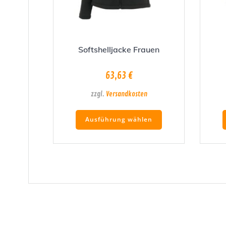
Softshelljacke Frauen
63,63
€
zzgl.
Versandkosten
Dieses
Ausführung wählen
Produkt
weist
mehrere
Varianten
auf.
Die
Optionen
können
auf