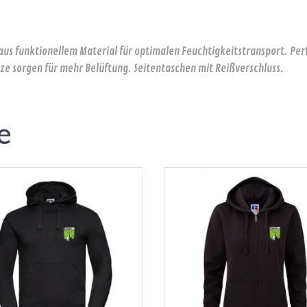
s funktionellem Material für optimalen Feuchtigkeitstransport. Perfe
ze sorgen für mehr Belüftung. Seitentaschen mit Reißverschluss.
e