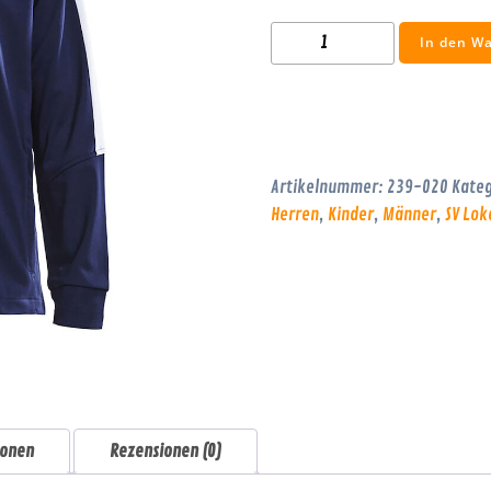
SVL
In den W
Trainingsjacke
Männer/Frauen/Kinder
Menge
Artikelnummer:
239-020
Kateg
Herren
,
Kinder
,
Männer
,
SV Lok
ionen
Rezensionen (0)