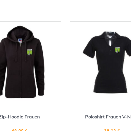
weist
mehrere
Varianten
auf.
Die
Optionen
können
auf
der
Produktseite
gewählt
werden
Zip-Hoodie Frauen
Poloshirt Frauen V-