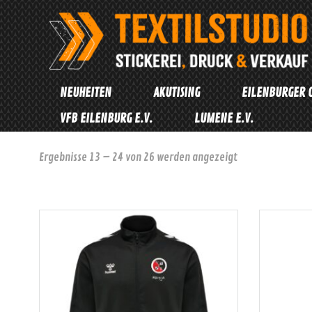
Zum
Inhalt
springen
NEUHEITEN
AKUTISING
EILENBURGER 
VFB EILENBURG E.V.
LUMENE E.V.
Nach
Ergebnisse 13 – 24 von 26 werden angezeigt
Aktualität
sortiert