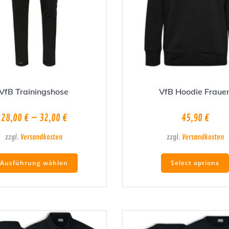
VfB Trainingshose
VfB Hoodie Fraue
28,00
€
–
32,00
€
45,90
€
zzgl.
Versandkosten
zzgl.
Versandkosten
Dieses
Ausführung wählen
Select options
Produkt
weist
mehrere
Varianten
auf.