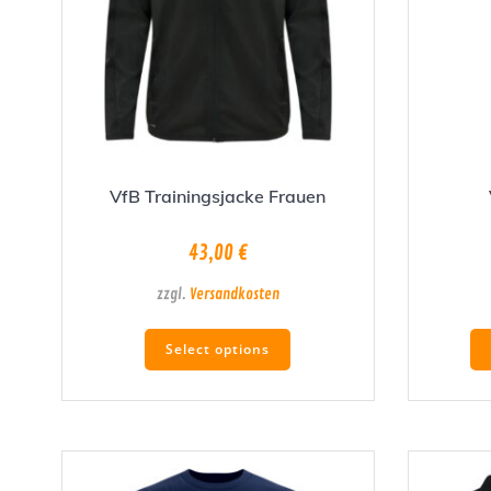
VfB Trainingsjacke Frauen
43,00
€
zzgl.
Versandkosten
Dieses
Select options
Produkt
weist
mehrere
Varianten
auf.